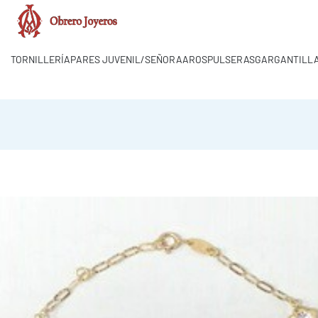
TORNILLERÍA
PARES JUVENIL/SEÑORA
AROS
PULSERAS
GARGANTILLA
a.obrero.joyeros@hotmail.com