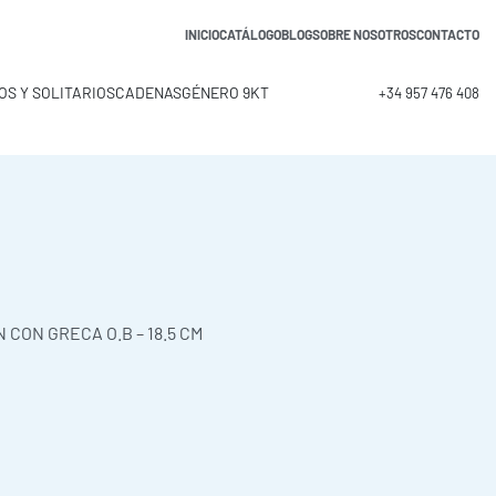
INICIO
CATÁLOGO
BLOG
SOBRE NOSOTROS
CONTACTO
OS Y SOLITARIOS
CADENAS
GÉNERO 9KT
+34 957 476 408
CON GRECA O.B – 18.5 CM