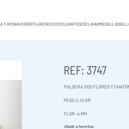
S Y ROSARIOS
SORTIJAS
CRUCES
COLGANTES
ESCLAVAS
MEDALLAS
SELL
REF: 3747
PULSERA DOS FLORES Y CHATÓN 
PESO:2.12 GR
FLOR -4 MM
0,00
€
0,00
€
Añadir a favoritos