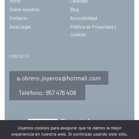
Inicio
Catálogo
Sobre nosotros
Blog
Contacto
Accesibilidad
Aviso legal
Política de Privacidad y
Cookies
CONTACTO
a.obrero.joyeros@hotmail.com
Teléfono: 957 476 408
Usamos cookies para asegurar que te damos la mejor
Usamos cookies para personalizar el uso de la página para cada cliente. Si continúa
experiencia en nuestra web. Si continúas usando este sitio,
navegando por la página, entenderemos que acepta estas cookies.