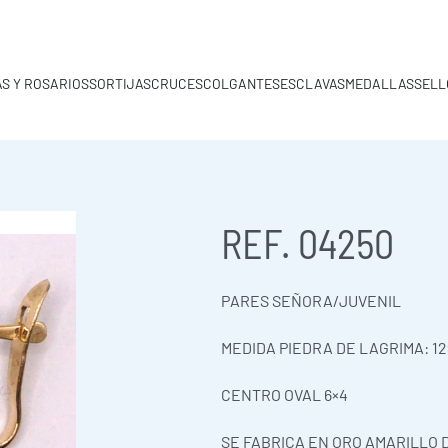
S Y ROSARIOS
SORTIJAS
CRUCES
COLGANTES
ESCLAVAS
MEDALLAS
SELL
REF. 04250
PARES SEÑORA/JUVENIL
0,00
€
MEDIDA PIEDRA DE LAGRIMA: 12
CENTRO OVAL 6×4
SE FABRICA EN ORO AMARILLO D