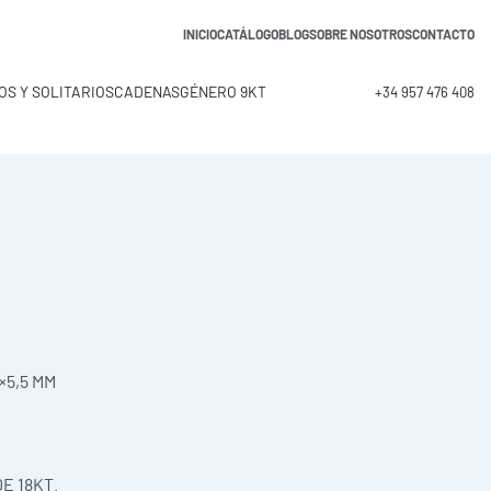
INICIO
CATÁLOGO
BLOG
SOBRE NOSOTROS
CONTACTO
OS Y SOLITARIOS
CADENAS
GÉNERO 9KT
+34 957 476 408
×5,5 MM
E 18KT.