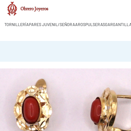
TORNILLERÍA
PARES JUVENIL/SEÑORA
AROS
PULSERAS
GARGANTILLA
a.obrero.joyeros@hotmail.com