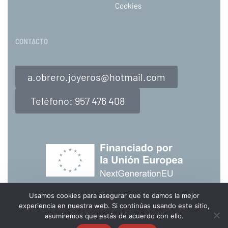
Cookies
CONTACTO
a.obrero.joyeros@hotmail.com
Teléfono: 957 476 408
Usamos cookies para asegurar que te damos la mejor
Usamos cookies para personalizar el uso de la página para cada cliente. Si continúa
experiencia en nuestra web. Si continúas usando este sitio,
navegando por la página, entenderemos que acepta estas cookies.
asumiremos que estás de acuerdo con ello.