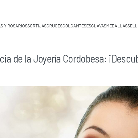
S Y ROSARIOS
SORTIJAS
CRUCES
COLGANTES
ESCLAVAS
MEDALLAS
SELL
ncia de la Joyería Cordobesa: ¡Descub