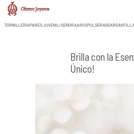
TORNILLERÍA
PARES JUVENIL/SEÑORA
AROS
PULSERAS
GARGANTILLA
a.obrero.joyeros@hotmail.com
Brilla con la Ese
Único!